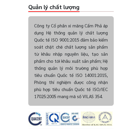
Quản lý chất lượng
Công ty Cổ phần xi măng Cẩm Phả áp
dụng Hệ thống quản lý chất lượng
Quốc tế ISO 9001:2015 đảm bảo kiểm
soát chặt chẽ chất lượng sản phẩm
từ khâu nhập nguyên liệu, tạo sản
phẩm cho tới khâu xuất sản phẩm; Hệ
thống quản lý môi trường phù hợp
tiêu chuẩn Quốc tế ISO 14001:2015,
Phòng thí nghiệm được công nhận
phù hợp tiêu chuẩn Quốc tế ISO/IEC
17025:2005 mang mã số VILAS 354.