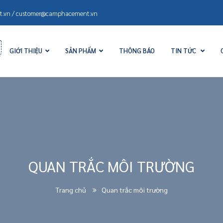
.vn / customer@camphacement.vn
GIỚI THIỆU
SẢN PHẨM
THÔNG BÁO
TIN TỨC
QUAN TRẮC MÔI TRƯỜNG
Trang chủ
Quan trắc môi trường