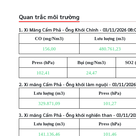
Quan trắc môi trường
1. Xi Măng Cẩm Phả - Ống Khói Chính - 03/11/2026 08:
CO (mg/Nm3)
Lưu luợng (m3)
156,00
480.761,23
Press (hPa)
Bụi (mg/Nm3)
SO2 
102,41
24,47
2. Xi măng Cẩm Phả - Ống khói làm nguội - 03/11/2026
Lưu luợng (m3)
Press (hPa)
329.871,09
101,27
3. Xi măng Cẩm Phả - Ống khói nghiền than - 03/11/20
Lưu luợng (m3)
Press (hPa)
141.136,46
101,46