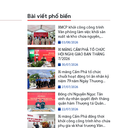
Bài viết phổ biến
XMCP khởi công công trình
Văn phòng làm việc khối sản
xuất và kho chứa nguyên,
nhiên liệu
03/08/2026
XI MĂNG CẨM PHẢ TỔ CHỨC
HỘI NGHỊ GIAO BAN THÁNG
7/2026
30/07/2026
Xi măng Cẩm Phả tổ chức
chuỗi hoạt động tri ân nhân kỷ
niệm 79 năm Ngày Thương
binh - Liệt sĩ
27/07/2026
Đồng chí Nguyễn Ngọc Tân
vinh dự nhận quyết định thăng
quân hàm Thượng tá Quân
nhân chuyên nghiệp
22/07/2026
Xi măng Cẩm Phả đồng thời
khởi công công trình kho chứa
phụ gia và khai trương Văn